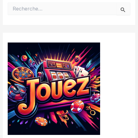
R
e
c
h
e
r
c
h
e
r
: