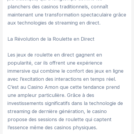
planchers des casinos traditionnels, connaît
maintenant une transformation spectaculaire grâce
aux technologies de streaming en direct.
La Révolution de la Roulette en Direct
Les jeux de roulette en direct gagnent en
popularité, car ils offrent une expérience
immersive qui combine le confort des jeux en ligne
avec l’excitation des interactions en temps réel.
C’est au Casino Amon que cette tendance prend
une ampleur particulière. Grâce à des
investissements significatifs dans la technologie de
streaming de dernière génération, le casino
propose des sessions de roulette qui captent
l’essence même des casinos physiques.