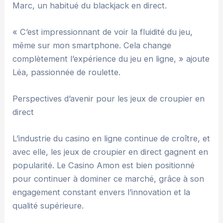
Marc, un habitué du blackjack en direct.
« C’est impressionnant de voir la fluidité du jeu,
même sur mon smartphone. Cela change
complètement l’expérience du jeu en ligne, » ajoute
Léa, passionnée de roulette.
Perspectives d’avenir pour les jeux de croupier en
direct
L’industrie du casino en ligne continue de croître, et
avec elle, les jeux de croupier en direct gagnent en
popularité. Le Casino Amon est bien positionné
pour continuer à dominer ce marché, grâce à son
engagement constant envers l’innovation et la
qualité supérieure.