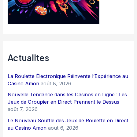
Actualites
La Roulette Électronique Réinvente l’Expérience au
Casino Amon
août 8, 2026
Nouvelle Tendance dans les Casinos en Ligne : Les
Jeux de Croupier en Direct Prennent le Dessus
août 7, 2026
Le Nouveau Souffle des Jeux de Roulette en Direct
au Casino Amon
août 6, 2026