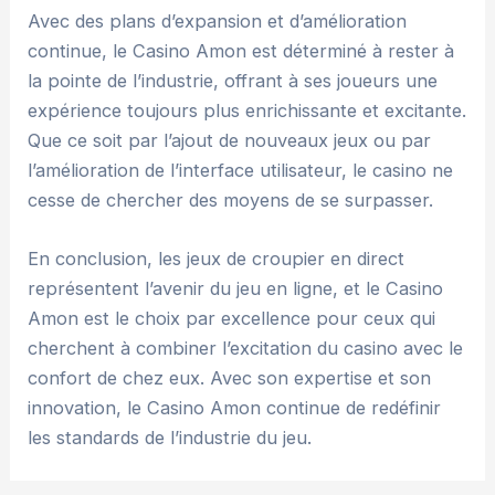
Avec des plans d’expansion et d’amélioration
continue, le Casino Amon est déterminé à rester à
la pointe de l’industrie, offrant à ses joueurs une
expérience toujours plus enrichissante et excitante.
Que ce soit par l’ajout de nouveaux jeux ou par
l’amélioration de l’interface utilisateur, le casino ne
cesse de chercher des moyens de se surpasser.
En conclusion, les jeux de croupier en direct
représentent l’avenir du jeu en ligne, et le Casino
Amon est le choix par excellence pour ceux qui
cherchent à combiner l’excitation du casino avec le
confort de chez eux. Avec son expertise et son
innovation, le Casino Amon continue de redéfinir
les standards de l’industrie du jeu.