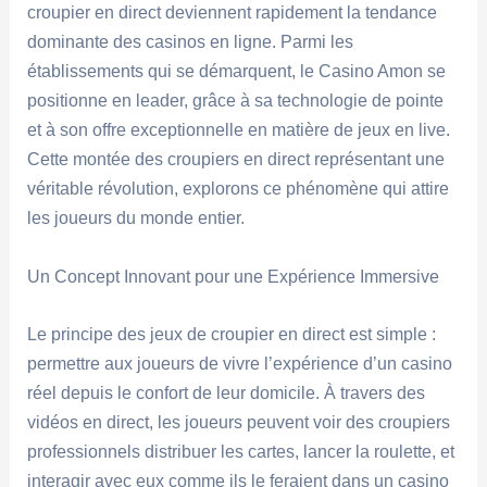
croupier en direct deviennent rapidement la tendance
dominante des casinos en ligne. Parmi les
établissements qui se démarquent, le Casino Amon se
positionne en leader, grâce à sa technologie de pointe
et à son offre exceptionnelle en matière de jeux en live.
Cette montée des croupiers en direct représentant une
véritable révolution, explorons ce phénomène qui attire
les joueurs du monde entier.
Un Concept Innovant pour une Expérience Immersive
Le principe des jeux de croupier en direct est simple :
permettre aux joueurs de vivre l’expérience d’un casino
réel depuis le confort de leur domicile. À travers des
vidéos en direct, les joueurs peuvent voir des croupiers
professionnels distribuer les cartes, lancer la roulette, et
interagir avec eux comme ils le feraient dans un casino