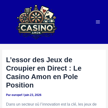
Aller
au
contenu
Mai
Men
L’essor des Jeux de
Croupier en Direct : Le
Casino Amon en Pole
Position
Par
europef
/
juin 23, 2026
Dans un secteur où l’innovation est la clé, les jeux de