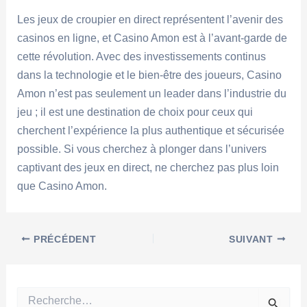
Les jeux de croupier en direct représentent l’avenir des
casinos en ligne, et Casino Amon est à l’avant-garde de
cette révolution. Avec des investissements continus
dans la technologie et le bien-être des joueurs, Casino
Amon n’est pas seulement un leader dans l’industrie du
jeu ; il est une destination de choix pour ceux qui
cherchent l’expérience la plus authentique et sécurisée
possible. Si vous cherchez à plonger dans l’univers
captivant des jeux en direct, ne cherchez pas plus loin
que Casino Amon.
PRÉCÉDENT
SUIVANT
R
e