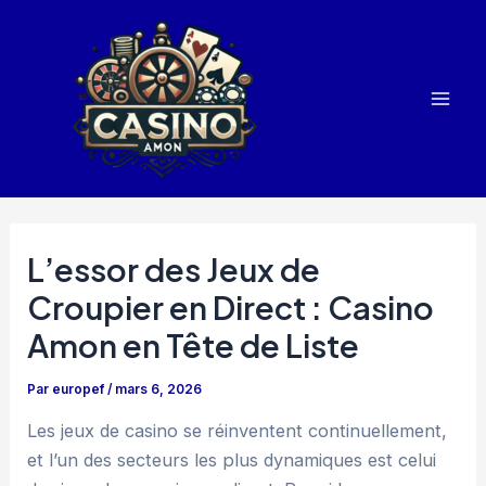
Aller
au
contenu
Mai
Men
L’essor des Jeux de
Croupier en Direct : Casino
Amon en Tête de Liste
Par
europef
/
mars 6, 2026
Les jeux de casino se réinventent continuellement,
et l’un des secteurs les plus dynamiques est celui