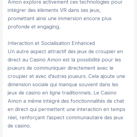
Amon explore activement ces technologies pour
intégrer des éléments VR dans ses jeux,
promettant ainsi une immersion encore plus
profonde et engaging.
Interaction et Socialisation Enhanced
Un autre aspect attractif des jeux de croupier en
direct au Casino Amon est la possibilité pour les
joueurs de communiquer directement avec le
croupier et avec d’autres joueurs. Cela ajoute une
dimension sociale qui manque souvent dans les
jeux de casino en ligne traditionnels. Le Casino
Amon a même intégré des fonctionnalités de chat
en direct qui permettent une interaction en temps
réel, renforçant l’aspect communautaire des jeux
de casino.