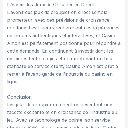
L’Avenir des Jeux de Croupier en Direct
L’avenir des jeux de croupier en direct semble
prometteur, avec des prévisions de croissance
continue. Les joueurs recherchent des expériences
de jeu plus authentiques et interactives, et Casino
Amon est parfaitement positionné pour répondre à
cette demande. En continuant à investir dans les
dernières technologies et en maintenant un haut
standard de service client, Casino Amon est prêt à
rester à l’avant-garde de l’industrie du casino en
ligne.
Conclusion
Les jeux de croupier en direct représentent une
facette excitante et en croissance de l’industrie du
jeu. Avec sa technologie de pointe, son service
clientèle dédié, et sa gamme variée de jeux, Casino