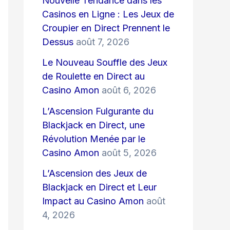
Nouvelle Tendance dans les
Casinos en Ligne : Les Jeux de
Croupier en Direct Prennent le
Dessus
août 7, 2026
Le Nouveau Souffle des Jeux
de Roulette en Direct au
Casino Amon
août 6, 2026
L’Ascension Fulgurante du
Blackjack en Direct, une
Révolution Menée par le
Casino Amon
août 5, 2026
L’Ascension des Jeux de
Blackjack en Direct et Leur
Impact au Casino Amon
août
4, 2026