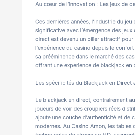
Au cœur de l’innovation : Les jeux de de
Ces dernières années, l’industrie du jeu
significative avec l’émergence des jeux 
direct est devenu un pilier attractif pou
l’expérience du casino depuis le confor
sa prééminence dans le marché des casi
offrant une expérience de blackjack en d
Les spécificités du Blackjack en Direc
Le blackjack en direct, contrairement au
joueurs de voir des croupiers réels distr
ajoute une couche d’authenticité et de 
modernes. Au Casino Amon, les tables d
technologies de streaming HD, assurant 