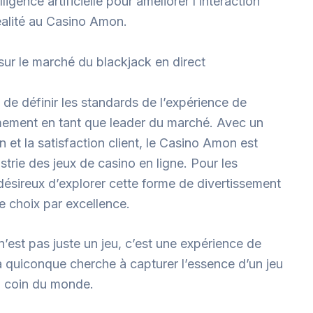
ligence artificielle pour améliorer l’interaction
réalité au Casino Amon.
ur le marché du blackjack en direct
de définir les standards de l’expérience de
rmement en tant que leader du marché. Avec un
et la satisfaction client, le Casino Amon est
ustrie des jeux de casino en ligne. Pour les
désireux d’explorer cette forme de divertissement
e choix par excellence.
’est pas juste un jeu, c’est une expérience de
à quiconque cherche à capturer l’essence d’un jeu
l coin du monde.