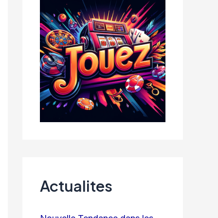
e
r
:
Actualites