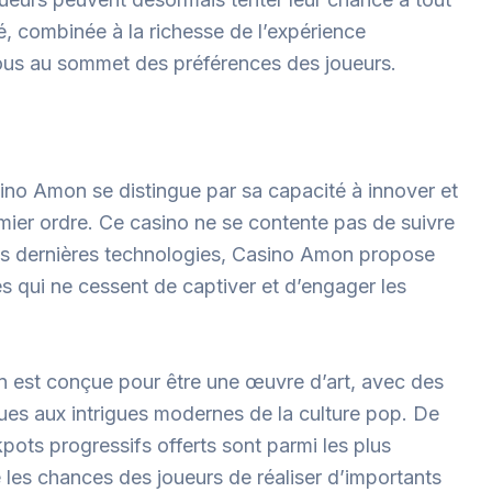
, combinée à la richesse de l’expérience
sous au sommet des préférences des joueurs.
sino Amon se distingue par sa capacité à innover et
remier ordre. Ce casino ne se contente pas de suivre
 les dernières technologies, Casino Amon propose
 qui ne cessent de captiver et d’engager les
est conçue pour être une œuvre d’art, avec des
ues aux intrigues modernes de la culture pop. De
ckpots progressifs offerts sont parmi les plus
les chances des joueurs de réaliser d’importants