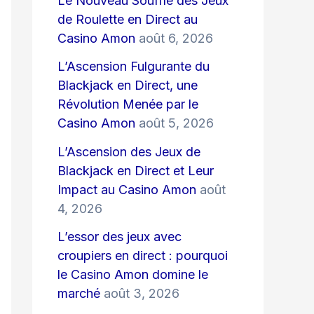
Le Nouveau Souffle des Jeux
de Roulette en Direct au
Casino Amon
août 6, 2026
L’Ascension Fulgurante du
Blackjack en Direct, une
Révolution Menée par le
Casino Amon
août 5, 2026
L’Ascension des Jeux de
Blackjack en Direct et Leur
Impact au Casino Amon
août
4, 2026
L’essor des jeux avec
croupiers en direct : pourquoi
le Casino Amon domine le
marché
août 3, 2026