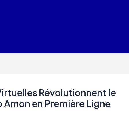
irtuelles Révolutionnent le
o Amon en Première Ligne