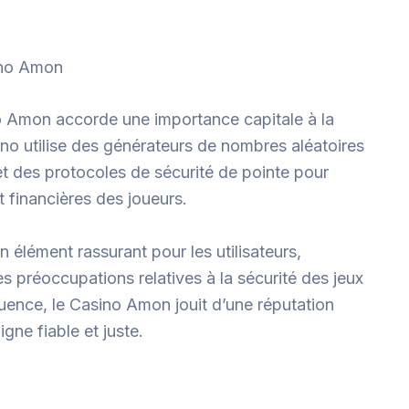
sino Amon
ino Amon accorde une importance capitale à la
sino utilise des générateurs de nombres aléatoires
, et des protocoles de sécurité de pointe pour
t financières des joueurs.
n élément rassurant pour les utilisateurs,
préoccupations relatives à la sécurité des jeux
uence, le Casino Amon jouit d’une réputation
igne fiable et juste.