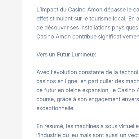
L’impact du Casino Amon dépasse le cad
effet stimulant sur le tourisme local. En 
de découvrir ses installations physiques
Casino Amon contribue significativement
Vers un Futur Lumineux
Avec l’évolution constante de la techno
casinos en ligne, en particulier des mac
ce futur en pleine expansion, le Casino
course, grâce à son engagement envers l’
exceptionnelle.
En résumé, les machines à sous virtuell
l’industrie du jeu mais sont aussi un v