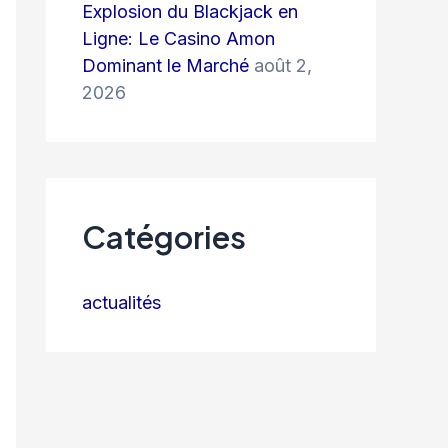
Explosion du Blackjack en
Ligne: Le Casino Amon
Dominant le Marché
août 2,
2026
Catégories
actualités