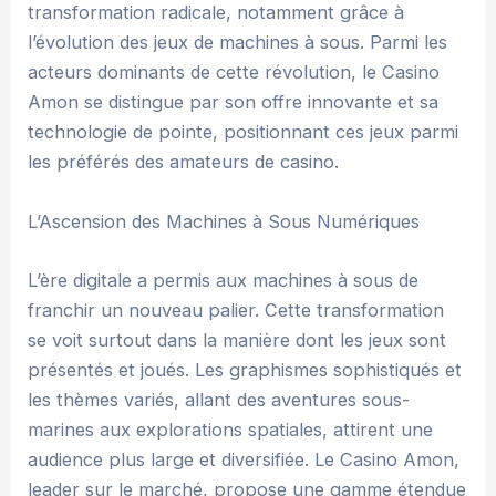
transformation radicale, notamment grâce à
l’évolution des jeux de machines à sous. Parmi les
acteurs dominants de cette révolution, le Casino
Amon se distingue par son offre innovante et sa
technologie de pointe, positionnant ces jeux parmi
les préférés des amateurs de casino.
L’Ascension des Machines à Sous Numériques
L’ère digitale a permis aux machines à sous de
franchir un nouveau palier. Cette transformation
se voit surtout dans la manière dont les jeux sont
présentés et joués. Les graphismes sophistiqués et
les thèmes variés, allant des aventures sous-
marines aux explorations spatiales, attirent une
audience plus large et diversifiée. Le Casino Amon,
leader sur le marché, propose une gamme étendue