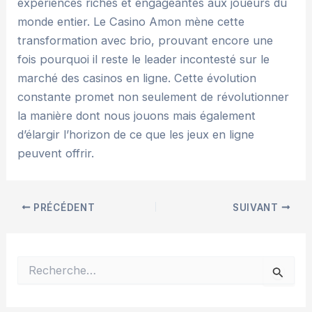
expériences riches et engageantes aux joueurs du
monde entier. Le Casino Amon mène cette
transformation avec brio, prouvant encore une
fois pourquoi il reste le leader incontesté sur le
marché des casinos en ligne. Cette évolution
constante promet non seulement de révolutionner
la manière dont nous jouons mais également
d’élargir l’horizon de ce que les jeux en ligne
peuvent offrir.
PRÉCÉDENT
SUIVANT
R
e
c
h