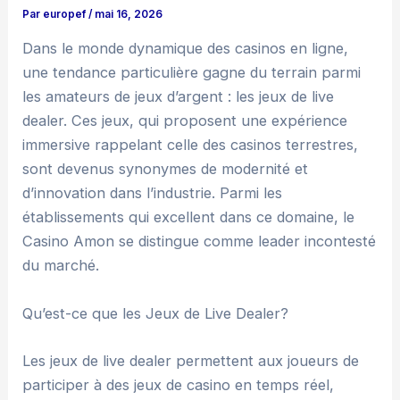
Par
europef
/
mai 16, 2026
Dans le monde dynamique des casinos en ligne,
une tendance particulière gagne du terrain parmi
les amateurs de jeux d’argent : les jeux de live
dealer. Ces jeux, qui proposent une expérience
immersive rappelant celle des casinos terrestres,
sont devenus synonymes de modernité et
d’innovation dans l’industrie. Parmi les
établissements qui excellent dans ce domaine, le
Casino Amon se distingue comme leader incontesté
du marché.
Qu’est-ce que les Jeux de Live Dealer?
Les jeux de live dealer permettent aux joueurs de
participer à des jeux de casino en temps réel,