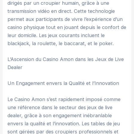
dirigés par un croupier humain, grâce à une
transmission vidéo en direct. Cette technologie
permet aux participants de vivre l’expérience d’un
casino physique tout en jouant depuis le confort de
leur domicile. Les jeux courants incluent le
blackjack, la roulette, le baccarat, et le poker.
L’Ascension du Casino Amon dans les Jeux de Live
Dealer
Un Engagement envers la Qualité et l’Innovation
Le Casino Amon s’est rapidement imposé comme
une référence dans le secteur des jeux de live
dealer, grâce à son engagement inébranlable
envers la qualité et l’innovation. Les tables de jeu
sont gérées par des croupiers professionnels et