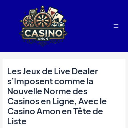
Aller
au
contenu
Mai
Men
Les Jeux de Live Dealer
s’Imposent comme la
Nouvelle Norme des
Casinos en Ligne, Avec le
Casino Amon en Tête de
Liste