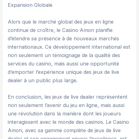
Expansion Globale
Alors que le marché global des jeux en ligne
continue de croître, le Casino Amon planifie
d’étendre sa présence à de nouveaux marchés
internationaux. Ce développement international est
non seulement un témoignage de la qualité des
services du casino, mais aussi une opportunité
d’emporter l’expérience unique des jeux de live
dealer à un public plus large.
En conclusion, les jeux de live dealer représentent
non seulement l’avenir du jeu en ligne, mais aussi
une révolution dans la manière dont les joueurs
interagissent avec le monde des casinos. Le Casino
Amon, avec sa gamme complète de jeux de live
dealer et son engagement envers l’excellence, est