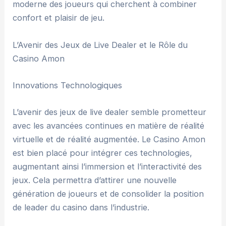
moderne des joueurs qui cherchent à combiner
confort et plaisir de jeu.
L’Avenir des Jeux de Live Dealer et le Rôle du
Casino Amon
Innovations Technologiques
L’avenir des jeux de live dealer semble prometteur
avec les avancées continues en matière de réalité
virtuelle et de réalité augmentée. Le Casino Amon
est bien placé pour intégrer ces technologies,
augmentant ainsi l’immersion et l’interactivité des
jeux. Cela permettra d’attirer une nouvelle
génération de joueurs et de consolider la position
de leader du casino dans l’industrie.