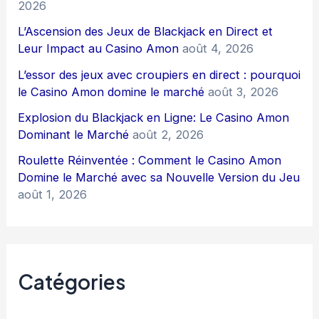
2026
L’Ascension des Jeux de Blackjack en Direct et
Leur Impact au Casino Amon
août 4, 2026
L’essor des jeux avec croupiers en direct : pourquoi
le Casino Amon domine le marché
août 3, 2026
Explosion du Blackjack en Ligne: Le Casino Amon
Dominant le Marché
août 2, 2026
Roulette Réinventée : Comment le Casino Amon
Domine le Marché avec sa Nouvelle Version du Jeu
août 1, 2026
Catégories