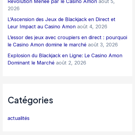
Révolution Menée par le Casino Amon
août 5,
2026
L’Ascension des Jeux de Blackjack en Direct et
Leur Impact au Casino Amon
août 4, 2026
L’essor des jeux avec croupiers en direct : pourquoi
le Casino Amon domine le marché
août 3, 2026
Explosion du Blackjack en Ligne: Le Casino Amon
Dominant le Marché
août 2, 2026
Catégories
actualités