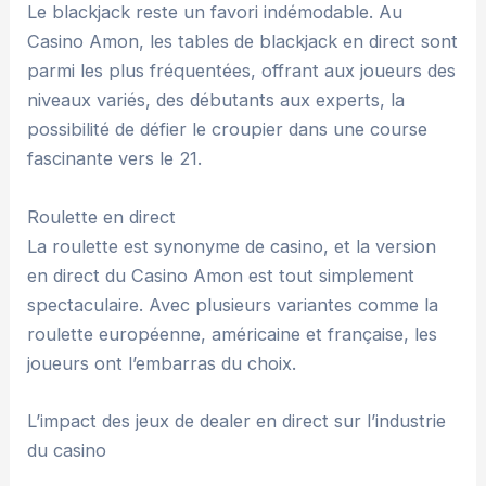
Le blackjack reste un favori indémodable. Au
Casino Amon, les tables de blackjack en direct sont
parmi les plus fréquentées, offrant aux joueurs des
niveaux variés, des débutants aux experts, la
possibilité de défier le croupier dans une course
fascinante vers le 21.
Roulette en direct
La roulette est synonyme de casino, et la version
en direct du Casino Amon est tout simplement
spectaculaire. Avec plusieurs variantes comme la
roulette européenne, américaine et française, les
joueurs ont l’embarras du choix.
L’impact des jeux de dealer en direct sur l’industrie
du casino