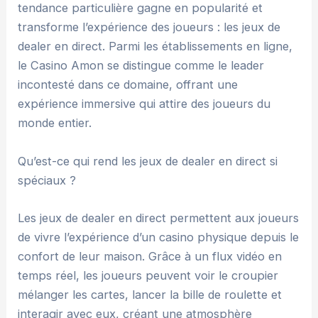
tendance particulière gagne en popularité et
transforme l’expérience des joueurs : les jeux de
dealer en direct. Parmi les établissements en ligne,
le Casino Amon se distingue comme le leader
incontesté dans ce domaine, offrant une
expérience immersive qui attire des joueurs du
monde entier.
Qu’est-ce qui rend les jeux de dealer en direct si
spéciaux ?
Les jeux de dealer en direct permettent aux joueurs
de vivre l’expérience d’un casino physique depuis le
confort de leur maison. Grâce à un flux vidéo en
temps réel, les joueurs peuvent voir le croupier
mélanger les cartes, lancer la bille de roulette et
interagir avec eux, créant une atmosphère