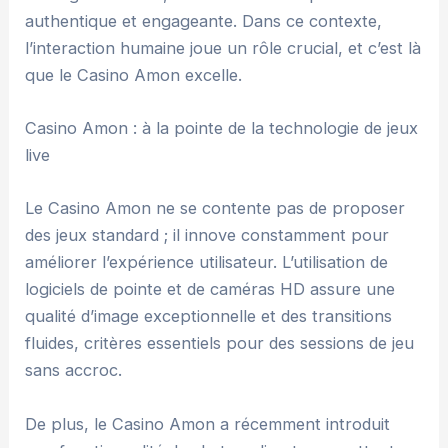
authentique et engageante. Dans ce contexte,
l’interaction humaine joue un rôle crucial, et c’est là
que le Casino Amon excelle.
Casino Amon : à la pointe de la technologie de jeux
live
Le Casino Amon ne se contente pas de proposer
des jeux standard ; il innove constamment pour
améliorer l’expérience utilisateur. L’utilisation de
logiciels de pointe et de caméras HD assure une
qualité d’image exceptionnelle et des transitions
fluides, critères essentiels pour des sessions de jeu
sans accroc.
De plus, le Casino Amon a récemment introduit