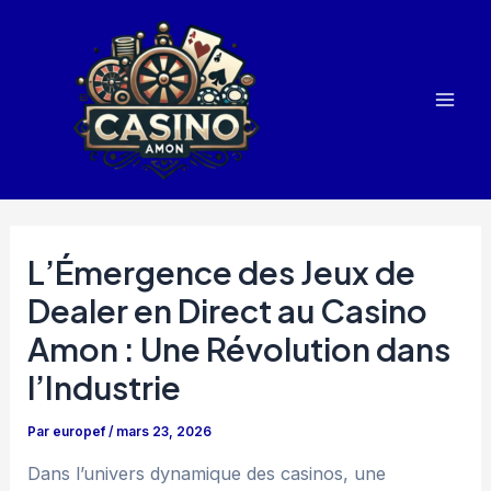
Aller
au
contenu
Mai
Men
L’Émergence des Jeux de
Dealer en Direct au Casino
Amon : Une Révolution dans
l’Industrie
Par
europef
/
mars 23, 2026
Dans l’univers dynamique des casinos, une