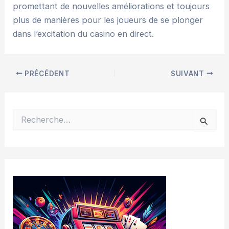
promettant de nouvelles améliorations et toujours
plus de manières pour les joueurs de se plonger
dans l’excitation du casino en direct.
PRÉCÉDENT
SUIVANT
R
e
c
h
e
r
c
h
e
r
: