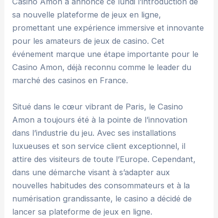
Casino Amon a annoncé ce lundi l’introduction de
sa nouvelle plateforme de jeux en ligne,
promettant une expérience immersive et innovante
pour les amateurs de jeux de casino. Cet
événement marque une étape importante pour le
Casino Amon, déjà reconnu comme le leader du
marché des casinos en France.
Situé dans le cœur vibrant de Paris, le Casino
Amon a toujours été à la pointe de l’innovation
dans l’industrie du jeu. Avec ses installations
luxueuses et son service client exceptionnel, il
attire des visiteurs de toute l’Europe. Cependant,
dans une démarche visant à s’adapter aux
nouvelles habitudes des consommateurs et à la
numérisation grandissante, le casino a décidé de
lancer sa plateforme de jeux en ligne.