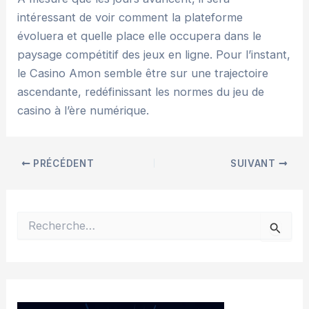
intéressant de voir comment la plateforme
évoluera et quelle place elle occupera dans le
paysage compétitif des jeux en ligne. Pour l’instant,
le Casino Amon semble être sur une trajectoire
ascendante, redéfinissant les normes du jeu de
casino à l’ère numérique.
PRÉCÉDENT
SUIVANT
R
e
c
h
e
r
c