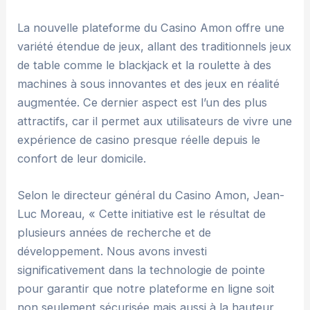
La nouvelle plateforme du Casino Amon offre une
variété étendue de jeux, allant des traditionnels jeux
de table comme le blackjack et la roulette à des
machines à sous innovantes et des jeux en réalité
augmentée. Ce dernier aspect est l’un des plus
attractifs, car il permet aux utilisateurs de vivre une
expérience de casino presque réelle depuis le
confort de leur domicile.
Selon le directeur général du Casino Amon, Jean-
Luc Moreau, « Cette initiative est le résultat de
plusieurs années de recherche et de
développement. Nous avons investi
significativement dans la technologie de pointe
pour garantir que notre plateforme en ligne soit
non seulement sécurisée mais aussi à la hauteur