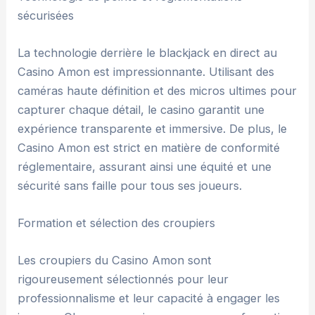
sécurisées
La technologie derrière le blackjack en direct au
Casino Amon est impressionnante. Utilisant des
caméras haute définition et des micros ultimes pour
capturer chaque détail, le casino garantit une
expérience transparente et immersive. De plus, le
Casino Amon est strict en matière de conformité
réglementaire, assurant ainsi une équité et une
sécurité sans faille pour tous ses joueurs.
Formation et sélection des croupiers
Les croupiers du Casino Amon sont
rigoureusement sélectionnés pour leur
professionnalisme et leur capacité à engager les