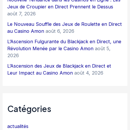
Jeux de Croupier en Direct Prennent le Dessus
août 7, 2026
Le Nouveau Souffle des Jeux de Roulette en Direct
au Casino Amon
août 6, 2026
L’Ascension Fulgurante du Blackjack en Direct, une
Révolution Menée par le Casino Amon
août 5,
2026
L’Ascension des Jeux de Blackjack en Direct et
Leur Impact au Casino Amon
août 4, 2026
Catégories
actualités