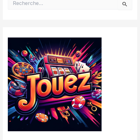
e
c
h
e
r
c
h
e
r
: