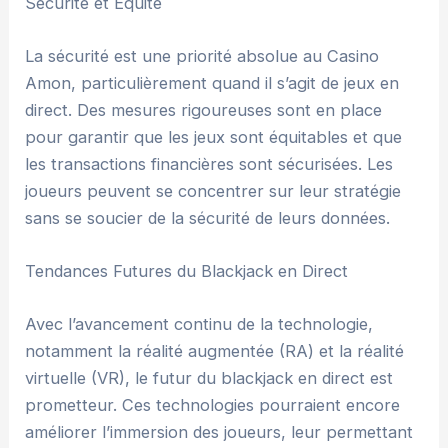
Sécurité et Équité
La sécurité est une priorité absolue au Casino
Amon, particulièrement quand il s’agit de jeux en
direct. Des mesures rigoureuses sont en place
pour garantir que les jeux sont équitables et que
les transactions financières sont sécurisées. Les
joueurs peuvent se concentrer sur leur stratégie
sans se soucier de la sécurité de leurs données.
Tendances Futures du Blackjack en Direct
Avec l’avancement continu de la technologie,
notamment la réalité augmentée (RA) et la réalité
virtuelle (VR), le futur du blackjack en direct est
prometteur. Ces technologies pourraient encore
améliorer l’immersion des joueurs, leur permettant