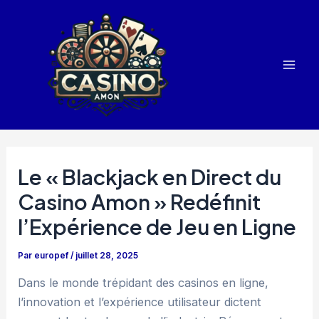
Aller
au
contenu
Mai
Men
Le « Blackjack en Direct du
Casino Amon » Redéfinit
l’Expérience de Jeu en Ligne
Par
europef
/
juillet 28, 2025
Dans le monde trépidant des casinos en ligne,
l’innovation et l’expérience utilisateur dictent