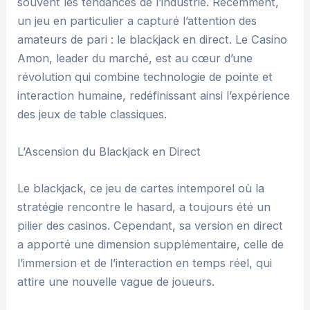
souvent les tendances de l’industrie. Récemment,
un jeu en particulier a capturé l’attention des
amateurs de pari : le blackjack en direct. Le Casino
Amon, leader du marché, est au cœur d’une
révolution qui combine technologie de pointe et
interaction humaine, redéfinissant ainsi l’expérience
des jeux de table classiques.
L’Ascension du Blackjack en Direct
Le blackjack, ce jeu de cartes intemporel où la
stratégie rencontre le hasard, a toujours été un
pilier des casinos. Cependant, sa version en direct
a apporté une dimension supplémentaire, celle de
l’immersion et de l’interaction en temps réel, qui
attire une nouvelle vague de joueurs.