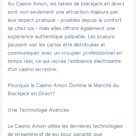
Au Casino Amon, les tables de blackjack en direct
sont non seulement une attraction majeure par
leur aspect pratique – jouables depuis le confort
de chez soi – mais elles offrent également une
expérience authentique palpable. Les joueurs
peuvent voir les cartes être distribuées et
communiquer avec un croupier professionnel en
temps réel, ce qui recrée l’ambiance électrisante
d’un casino terrestre.
Pourquoi le Casino Amon Domine le Marché du
Blackjack en Direct?
Une Technologie Avancée
Le Casino Amon utilise les dernières technologies
de streaming et de jeu pour garantir que