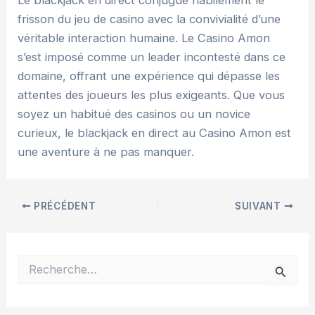
frisson du jeu de casino avec la convivialité d’une
véritable interaction humaine. Le Casino Amon
s’est imposé comme un leader incontesté dans ce
domaine, offrant une expérience qui dépasse les
attentes des joueurs les plus exigeants. Que vous
soyez un habitué des casinos ou un novice
curieux, le blackjack en direct au Casino Amon est
une aventure à ne pas manquer.
PRÉCÉDENT
SUIVANT
R
e
c
h