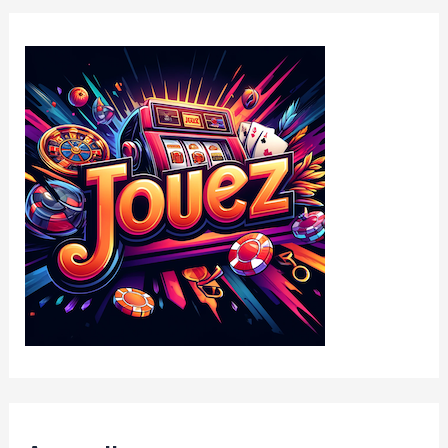
e
r
c
h
e
r
: