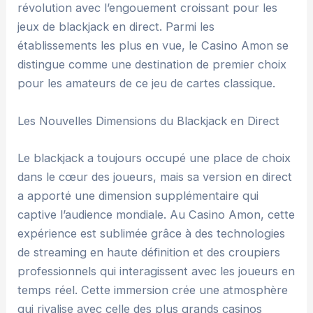
révolution avec l’engouement croissant pour les
jeux de blackjack en direct. Parmi les
établissements les plus en vue, le Casino Amon se
distingue comme une destination de premier choix
pour les amateurs de ce jeu de cartes classique.
Les Nouvelles Dimensions du Blackjack en Direct
Le blackjack a toujours occupé une place de choix
dans le cœur des joueurs, mais sa version en direct
a apporté une dimension supplémentaire qui
captive l’audience mondiale. Au Casino Amon, cette
expérience est sublimée grâce à des technologies
de streaming en haute définition et des croupiers
professionnels qui interagissent avec les joueurs en
temps réel. Cette immersion crée une atmosphère
qui rivalise avec celle des plus grands casinos