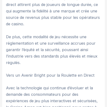
direct attirent plus de joueurs de longue durée, ce
qui augmente la fidélité à une marque et crée une
source de revenus plus stable pour les opérateurs
de casino.
De plus, cette modalité de jeu nécessite une
réglementation et une surveillance accrues pour
garantir l’équité et la sécurité, poussant ainsi
l’industrie vers des standards plus élevés et mieux
régulés.
Vers un Avenir Bright pour la Roulette en Direct
Avec la technologie qui continue d’évoluer et la
demande des consommateurs pour des
expériences de jeu plus interactives et sécurisées,