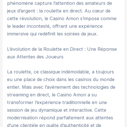
phénomène capture l’attention des amateurs de
jeux d’argent : la roulette en direct. Au cœur de
cette révolution, le Casino Amon s’impose comme
le leader incontesté, offrant une expérience
immersive qui redéfinit les soirées de jeux.
L’évolution de la Roulette en Direct : Une Réponse
aux Attentes des Joueurs
La roulette, ce classique indémodable, a toujours
eu une place de choix dans les casinos du monde
entier. Mais avec l’avènement des technologies de
streaming en direct, le Casino Amon a su
transformer l’expérience traditionnelle en une
session de jeu dynamique et interactive. Cette
modernisation répond parfaitement aux attentes
d’une clientèle en quête d’authenticité et de