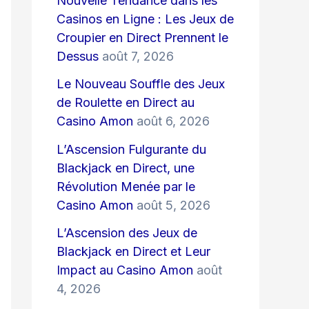
Nouvelle Tendance dans les
Casinos en Ligne : Les Jeux de
Croupier en Direct Prennent le
Dessus
août 7, 2026
Le Nouveau Souffle des Jeux
de Roulette en Direct au
Casino Amon
août 6, 2026
L’Ascension Fulgurante du
Blackjack en Direct, une
Révolution Menée par le
Casino Amon
août 5, 2026
L’Ascension des Jeux de
Blackjack en Direct et Leur
Impact au Casino Amon
août
4, 2026