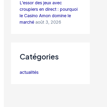
L’essor des jeux avec
croupiers en direct : pourquoi
le Casino Amon domine le
marché
août 3, 2026
Catégories
actualités