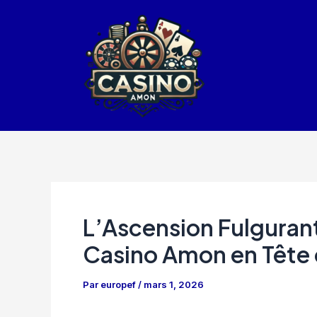
Aller
au
contenu
L’Ascension Fulgurant
Casino Amon en Tête 
Par
europef
/
mars 1, 2026