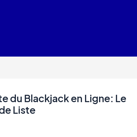
e du Blackjack en Ligne: Le
de Liste