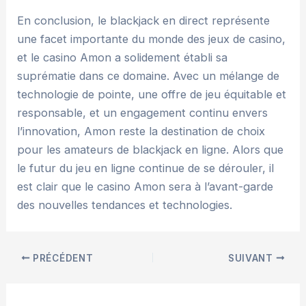
En conclusion, le blackjack en direct représente
une facet importante du monde des jeux de casino,
et le casino Amon a solidement établi sa
suprématie dans ce domaine. Avec un mélange de
technologie de pointe, une offre de jeu équitable et
responsable, et un engagement continu envers
l’innovation, Amon reste la destination de choix
pour les amateurs de blackjack en ligne. Alors que
le futur du jeu en ligne continue de se dérouler, il
est clair que le casino Amon sera à l’avant-garde
des nouvelles tendances et technologies.
PRÉCÉDENT
SUIVANT