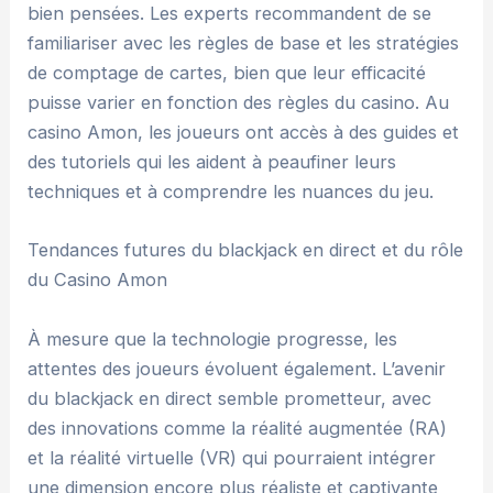
bien pensées. Les experts recommandent de se
familiariser avec les règles de base et les stratégies
de comptage de cartes, bien que leur efficacité
puisse varier en fonction des règles du casino. Au
casino Amon, les joueurs ont accès à des guides et
des tutoriels qui les aident à peaufiner leurs
techniques et à comprendre les nuances du jeu.
Tendances futures du blackjack en direct et du rôle
du Casino Amon
À mesure que la technologie progresse, les
attentes des joueurs évoluent également. L’avenir
du blackjack en direct semble prometteur, avec
des innovations comme la réalité augmentée (RA)
et la réalité virtuelle (VR) qui pourraient intégrer
une dimension encore plus réaliste et captivante