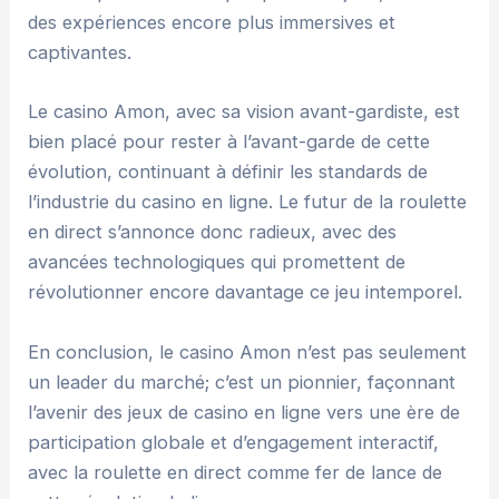
des expériences encore plus immersives et
captivantes.
Le casino Amon, avec sa vision avant-gardiste, est
bien placé pour rester à l’avant-garde de cette
évolution, continuant à définir les standards de
l’industrie du casino en ligne. Le futur de la roulette
en direct s’annonce donc radieux, avec des
avancées technologiques qui promettent de
révolutionner encore davantage ce jeu intemporel.
En conclusion, le casino Amon n’est pas seulement
un leader du marché; c’est un pionnier, façonnant
l’avenir des jeux de casino en ligne vers une ère de
participation globale et d’engagement interactif,
avec la roulette en direct comme fer de lance de