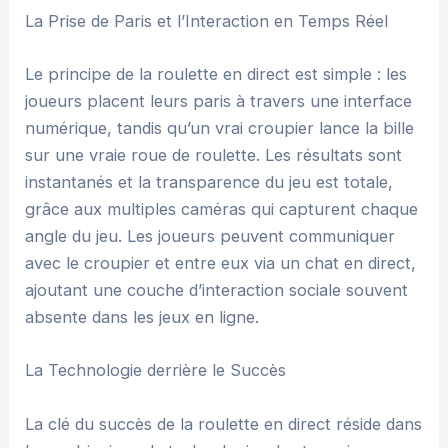
La Prise de Paris et l’Interaction en Temps Réel
Le principe de la roulette en direct est simple : les
joueurs placent leurs paris à travers une interface
numérique, tandis qu’un vrai croupier lance la bille
sur une vraie roue de roulette. Les résultats sont
instantanés et la transparence du jeu est totale,
grâce aux multiples caméras qui capturent chaque
angle du jeu. Les joueurs peuvent communiquer
avec le croupier et entre eux via un chat en direct,
ajoutant une couche d’interaction sociale souvent
absente dans les jeux en ligne.
La Technologie derrière le Succès
La clé du succès de la roulette en direct réside dans