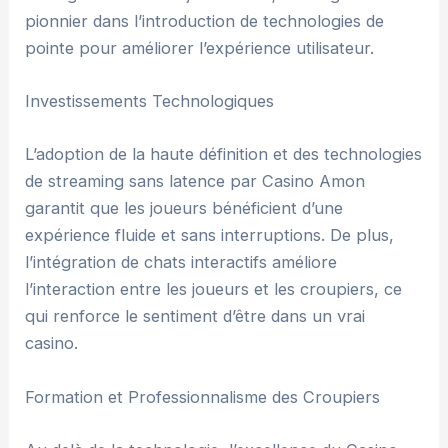
pionnier dans l’introduction de technologies de
pointe pour améliorer l’expérience utilisateur.
Investissements Technologiques
L’adoption de la haute définition et des technologies
de streaming sans latence par Casino Amon
garantit que les joueurs bénéficient d’une
expérience fluide et sans interruptions. De plus,
l’intégration de chats interactifs améliore
l’interaction entre les joueurs et les croupiers, ce
qui renforce le sentiment d’être dans un vrai
casino.
Formation et Professionnalisme des Croupiers