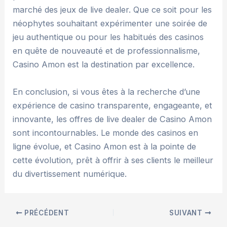
marché des jeux de live dealer. Que ce soit pour les
néophytes souhaitant expérimenter une soirée de
jeu authentique ou pour les habitués des casinos
en quête de nouveauté et de professionnalisme,
Casino Amon est la destination par excellence.
En conclusion, si vous êtes à la recherche d’une
expérience de casino transparente, engageante, et
innovante, les offres de live dealer de Casino Amon
sont incontournables. Le monde des casinos en
ligne évolue, et Casino Amon est à la pointe de
cette évolution, prêt à offrir à ses clients le meilleur
du divertissement numérique.
PRÉCÉDENT
SUIVANT