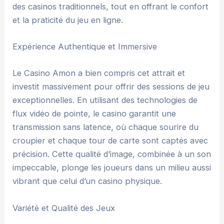
des casinos traditionnels, tout en offrant le confort
et la praticité du jeu en ligne.
Expérience Authentique et Immersive
Le Casino Amon a bien compris cet attrait et
investit massivement pour offrir des sessions de jeu
exceptionnelles. En utilisant des technologies de
flux vidéo de pointe, le casino garantit une
transmission sans latence, où chaque sourire du
croupier et chaque tour de carte sont captés avec
précision. Cette qualité d’image, combinée à un son
impeccable, plonge les joueurs dans un milieu aussi
vibrant que celui d’un casino physique.
Variété et Qualité des Jeux