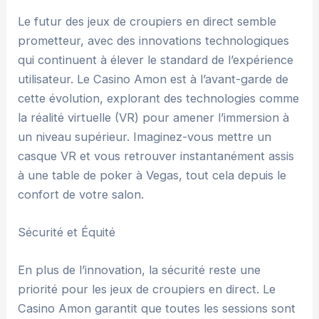
Le futur des jeux de croupiers en direct semble
prometteur, avec des innovations technologiques
qui continuent à élever le standard de l’expérience
utilisateur. Le Casino Amon est à l’avant-garde de
cette évolution, explorant des technologies comme
la réalité virtuelle (VR) pour amener l’immersion à
un niveau supérieur. Imaginez-vous mettre un
casque VR et vous retrouver instantanément assis
à une table de poker à Vegas, tout cela depuis le
confort de votre salon.
Sécurité et Équité
En plus de l’innovation, la sécurité reste une
priorité pour les jeux de croupiers en direct. Le
Casino Amon garantit que toutes les sessions sont