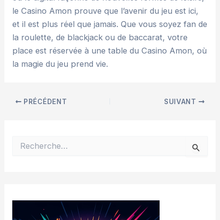
le Casino Amon prouve que l’avenir du jeu est ici,
et il est plus réel que jamais. Que vous soyez fan de
la roulette, de blackjack ou de baccarat, votre
place est réservée à une table du Casino Amon, où
la magie du jeu prend vie.
PRÉCÉDENT
SUIVANT
R
e
c
h
e
r
c
h
e