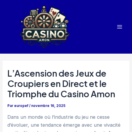
Aller
au
contenu
Mai
Men
L’Ascension des Jeux de
Croupiers en Direct et le
Triomphe du Casino Amon
Par
europef
/
novembre 16, 2025
Dans un monde où l’industrie du jeu ne cesse
d’évoluer, une tendance émerge avec une vivacité