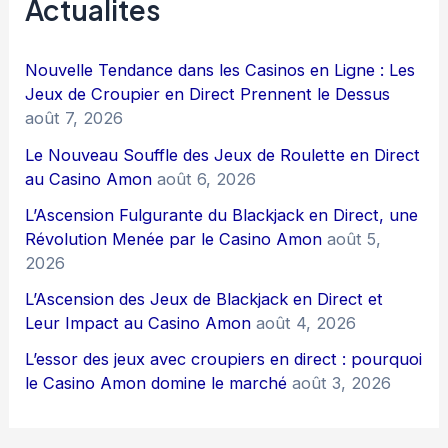
Actualites
Nouvelle Tendance dans les Casinos en Ligne : Les
Jeux de Croupier en Direct Prennent le Dessus
août 7, 2026
Le Nouveau Souffle des Jeux de Roulette en Direct
au Casino Amon
août 6, 2026
L’Ascension Fulgurante du Blackjack en Direct, une
Révolution Menée par le Casino Amon
août 5,
2026
L’Ascension des Jeux de Blackjack en Direct et
Leur Impact au Casino Amon
août 4, 2026
L’essor des jeux avec croupiers en direct : pourquoi
le Casino Amon domine le marché
août 3, 2026