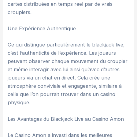
cartes distribuées en temps réel par de vrais
croupiers.
Une Expérience Authentique
Ce qui distingue particulièrement le blackjack live,
c’est l’authenticité de l’expérience. Les joueurs
peuvent observer chaque mouvement du croupier
et même interagir avec lui ainsi qu’avec d’autres
joueurs via un chat en direct. Cela crée une
atmosphère conviviale et engageante, similaire à
celle que l’on pourrait trouver dans un casino
physique.
Les Avantages du Blackjack Live au Casino Amon
Le Casino Amon a investi dans les meilleures