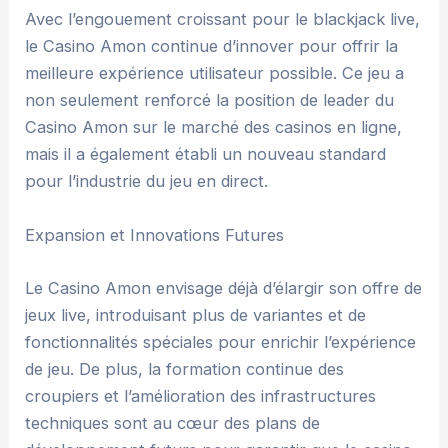
Avec l’engouement croissant pour le blackjack live,
le Casino Amon continue d’innover pour offrir la
meilleure expérience utilisateur possible. Ce jeu a
non seulement renforcé la position de leader du
Casino Amon sur le marché des casinos en ligne,
mais il a également établi un nouveau standard
pour l’industrie du jeu en direct.
Expansion et Innovations Futures
Le Casino Amon envisage déjà d’élargir son offre de
jeux live, introduisant plus de variantes et de
fonctionnalités spéciales pour enrichir l’expérience
de jeu. De plus, la formation continue des
croupiers et l’amélioration des infrastructures
techniques sont au cœur des plans de