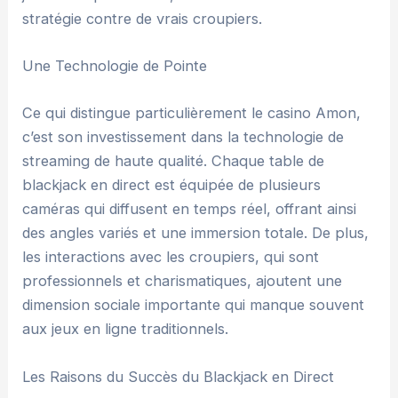
stratégie contre de vrais croupiers.
Une Technologie de Pointe
Ce qui distingue particulièrement le casino Amon,
c’est son investissement dans la technologie de
streaming de haute qualité. Chaque table de
blackjack en direct est équipée de plusieurs
caméras qui diffusent en temps réel, offrant ainsi
des angles variés et une immersion totale. De plus,
les interactions avec les croupiers, qui sont
professionnels et charismatiques, ajoutent une
dimension sociale importante qui manque souvent
aux jeux en ligne traditionnels.
Les Raisons du Succès du Blackjack en Direct