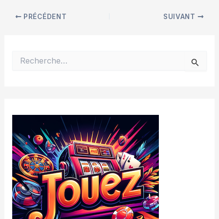
PRÉCÉDENT
SUIVANT
R
e
c
h
e
r
c
h
e
r
: