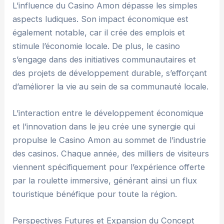
L’influence du Casino Amon dépasse les simples
aspects ludiques. Son impact économique est
également notable, car il crée des emplois et
stimule l’économie locale. De plus, le casino
s’engage dans des initiatives communautaires et
des projets de développement durable, s’efforçant
d’améliorer la vie au sein de sa communauté locale.
L’interaction entre le développement économique
et l’innovation dans le jeu crée une synergie qui
propulse le Casino Amon au sommet de l’industrie
des casinos. Chaque année, des milliers de visiteurs
viennent spécifiquement pour l’expérience offerte
par la roulette immersive, générant ainsi un flux
touristique bénéfique pour toute la région.
Perspectives Futures et Expansion du Concept