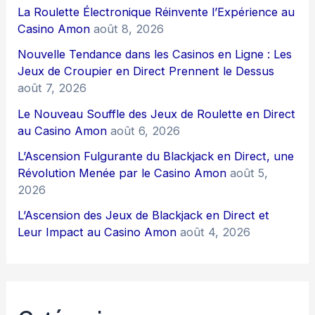
La Roulette Électronique Réinvente l’Expérience au
Casino Amon
août 8, 2026
Nouvelle Tendance dans les Casinos en Ligne : Les
Jeux de Croupier en Direct Prennent le Dessus
août 7, 2026
Le Nouveau Souffle des Jeux de Roulette en Direct
au Casino Amon
août 6, 2026
L’Ascension Fulgurante du Blackjack en Direct, une
Révolution Menée par le Casino Amon
août 5,
2026
L’Ascension des Jeux de Blackjack en Direct et
Leur Impact au Casino Amon
août 4, 2026