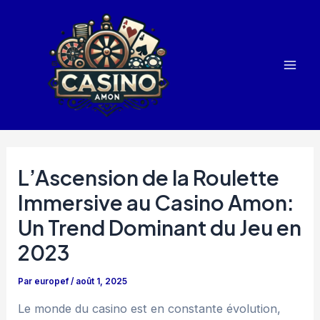
Aller
au
contenu
Mai
Men
L’Ascension de la Roulette
Immersive au Casino Amon:
Un Trend Dominant du Jeu en
2023
Par
europef
/
août 1, 2025
Le monde du casino est en constante évolution,