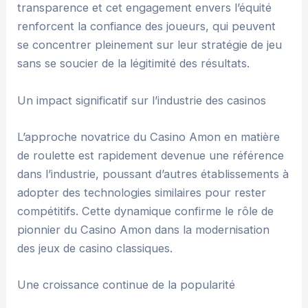
transparence et cet engagement envers l’équité
renforcent la confiance des joueurs, qui peuvent
se concentrer pleinement sur leur stratégie de jeu
sans se soucier de la légitimité des résultats.
Un impact significatif sur l’industrie des casinos
L’approche novatrice du Casino Amon en matière
de roulette est rapidement devenue une référence
dans l’industrie, poussant d’autres établissements à
adopter des technologies similaires pour rester
compétitifs. Cette dynamique confirme le rôle de
pionnier du Casino Amon dans la modernisation
des jeux de casino classiques.
Une croissance continue de la popularité