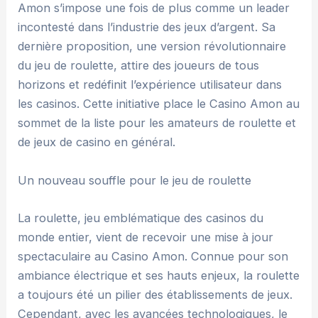
Amon s’impose une fois de plus comme un leader
incontesté dans l’industrie des jeux d’argent. Sa
dernière proposition, une version révolutionnaire
du jeu de roulette, attire des joueurs de tous
horizons et redéfinit l’expérience utilisateur dans
les casinos. Cette initiative place le Casino Amon au
sommet de la liste pour les amateurs de roulette et
de jeux de casino en général.
Un nouveau souffle pour le jeu de roulette
La roulette, jeu emblématique des casinos du
monde entier, vient de recevoir une mise à jour
spectaculaire au Casino Amon. Connue pour son
ambiance électrique et ses hauts enjeux, la roulette
a toujours été un pilier des établissements de jeux.
Cependant, avec les avancées technologiques, le