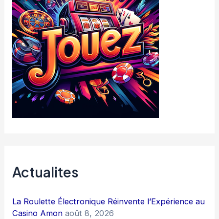
:
Actualites
La Roulette Électronique Réinvente l’Expérience au
Casino Amon
août 8, 2026