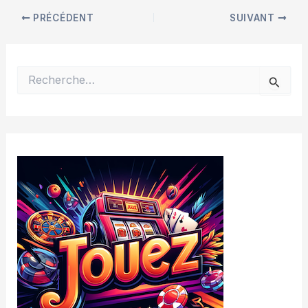
PRÉCÉDENT
SUIVANT
R
e
c
h
e
r
c
h
e
r
: