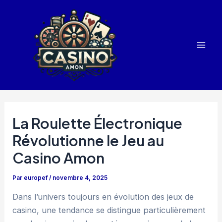
Aller
au
contenu
Mai
Men
La Roulette Électronique
Révolutionne le Jeu au
Casino Amon
Par
europef
/
novembre 4, 2025
Dans l’univers toujours en évolution des jeux de
casino, une tendance se distingue particulièrement