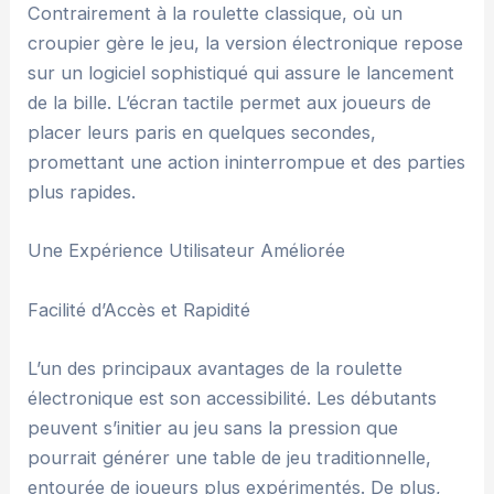
Contrairement à la roulette classique, où un
croupier gère le jeu, la version électronique repose
sur un logiciel sophistiqué qui assure le lancement
de la bille. L’écran tactile permet aux joueurs de
placer leurs paris en quelques secondes,
promettant une action ininterrompue et des parties
plus rapides.
Une Expérience Utilisateur Améliorée
Facilité d’Accès et Rapidité
L’un des principaux avantages de la roulette
électronique est son accessibilité. Les débutants
peuvent s’initier au jeu sans la pression que
pourrait générer une table de jeu traditionnelle,
entourée de joueurs plus expérimentés. De plus,