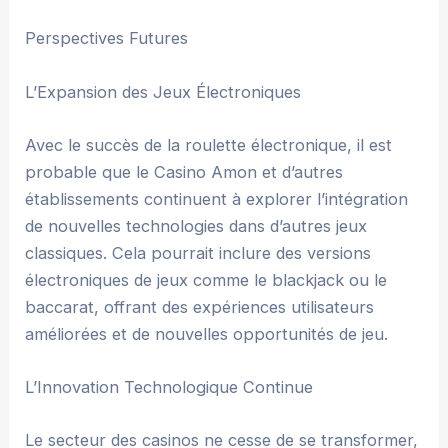
Perspectives Futures
L’Expansion des Jeux Électroniques
Avec le succès de la roulette électronique, il est
probable que le Casino Amon et d’autres
établissements continuent à explorer l’intégration
de nouvelles technologies dans d’autres jeux
classiques. Cela pourrait inclure des versions
électroniques de jeux comme le blackjack ou le
baccarat, offrant des expériences utilisateurs
améliorées et de nouvelles opportunités de jeu.
L’Innovation Technologique Continue
Le secteur des casinos ne cesse de se transformer,