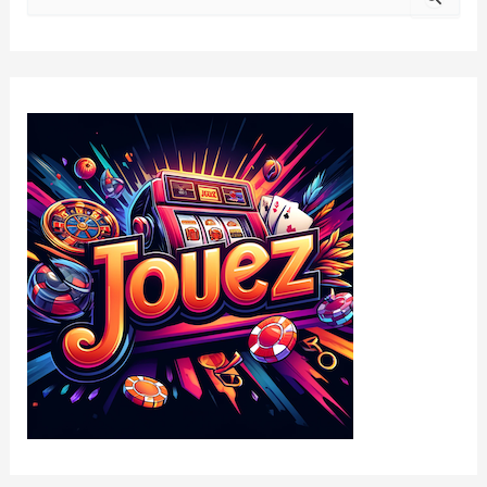
e
c
h
e
r
c
h
e
r
: