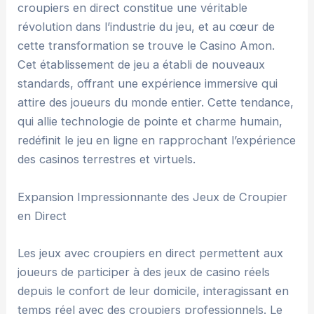
croupiers en direct constitue une véritable
révolution dans l’industrie du jeu, et au cœur de
cette transformation se trouve le Casino Amon.
Cet établissement de jeu a établi de nouveaux
standards, offrant une expérience immersive qui
attire des joueurs du monde entier. Cette tendance,
qui allie technologie de pointe et charme humain,
redéfinit le jeu en ligne en rapprochant l’expérience
des casinos terrestres et virtuels.
Expansion Impressionnante des Jeux de Croupier
en Direct
Les jeux avec croupiers en direct permettent aux
joueurs de participer à des jeux de casino réels
depuis le confort de leur domicile, interagissant en
temps réel avec des croupiers professionnels. Le