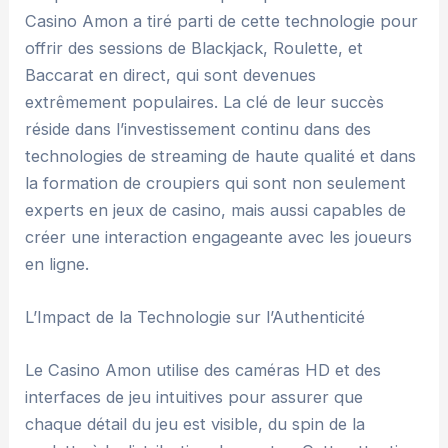
Casino Amon a tiré parti de cette technologie pour
offrir des sessions de Blackjack, Roulette, et
Baccarat en direct, qui sont devenues
extrêmement populaires. La clé de leur succès
réside dans l’investissement continu dans des
technologies de streaming de haute qualité et dans
la formation de croupiers qui sont non seulement
experts en jeux de casino, mais aussi capables de
créer une interaction engageante avec les joueurs
en ligne.
L’Impact de la Technologie sur l’Authenticité
Le Casino Amon utilise des caméras HD et des
interfaces de jeu intuitives pour assurer que
chaque détail du jeu est visible, du spin de la