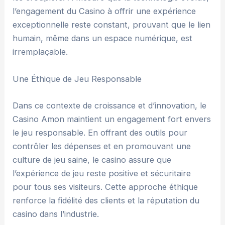
l’engagement du Casino à offrir une expérience
exceptionnelle reste constant, prouvant que le lien
humain, même dans un espace numérique, est
irremplaçable.
Une Éthique de Jeu Responsable
Dans ce contexte de croissance et d’innovation, le
Casino Amon maintient un engagement fort envers
le jeu responsable. En offrant des outils pour
contrôler les dépenses et en promouvant une
culture de jeu saine, le casino assure que
l’expérience de jeu reste positive et sécuritaire
pour tous ses visiteurs. Cette approche éthique
renforce la fidélité des clients et la réputation du
casino dans l’industrie.