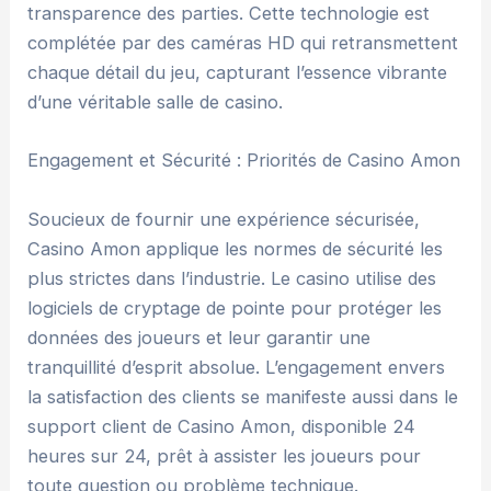
transparence des parties. Cette technologie est
complétée par des caméras HD qui retransmettent
chaque détail du jeu, capturant l’essence vibrante
d’une véritable salle de casino.
Engagement et Sécurité : Priorités de Casino Amon
Soucieux de fournir une expérience sécurisée,
Casino Amon applique les normes de sécurité les
plus strictes dans l’industrie. Le casino utilise des
logiciels de cryptage de pointe pour protéger les
données des joueurs et leur garantir une
tranquillité d’esprit absolue. L’engagement envers
la satisfaction des clients se manifeste aussi dans le
support client de Casino Amon, disponible 24
heures sur 24, prêt à assister les joueurs pour
toute question ou problème technique.