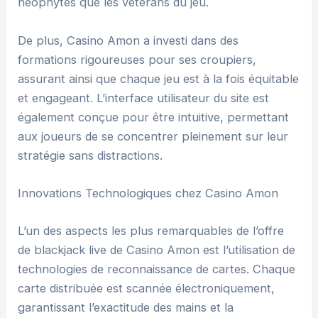
néophytes que les vétérans du jeu.
De plus, Casino Amon a investi dans des
formations rigoureuses pour ses croupiers,
assurant ainsi que chaque jeu est à la fois équitable
et engageant. L’interface utilisateur du site est
également conçue pour être intuitive, permettant
aux joueurs de se concentrer pleinement sur leur
stratégie sans distractions.
Innovations Technologiques chez Casino Amon
L’un des aspects les plus remarquables de l’offre
de blackjack live de Casino Amon est l’utilisation de
technologies de reconnaissance de cartes. Chaque
carte distribuée est scannée électroniquement,
garantissant l’exactitude des mains et la