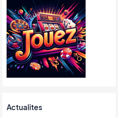
h
e
r
:
Actualites