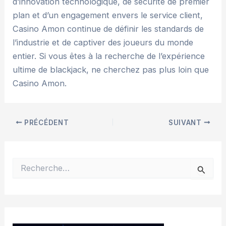
d’innovation technologique, de sécurité de premier
plan et d’un engagement envers le service client,
Casino Amon continue de définir les standards de
l’industrie et de captiver des joueurs du monde
entier. Si vous êtes à la recherche de l’expérience
ultime de blackjack, ne cherchez pas plus loin que
Casino Amon.
PRÉCÉDENT
SUIVANT
R
e
c
h
e
r
c