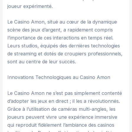
joueur expérimenté.
Le Casino Amon, situé au cœur de la dynamique
scène des jeux d’argent, a rapidement compris
l’importance de ces interactions en temps réel.
Leurs studios, équipés des dernières technologies
de streaming et dotés de croupiers professionnels,
sont au centre de leur succès.
Innovations Technologiques au Casino Amon
Le Casino Amon ne s’est pas simplement contenté
d’adopter les jeux en direct ; il les a révolutionnés.
Grâce à l’utilisation de caméras multi-angles, les
joueurs peuvent vivre une expérience immersive
qui reproduit fidèlement l’ambiance des casinos