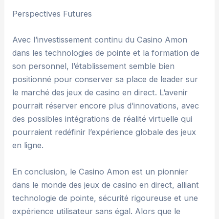
Perspectives Futures
Avec l’investissement continu du Casino Amon
dans les technologies de pointe et la formation de
son personnel, l’établissement semble bien
positionné pour conserver sa place de leader sur
le marché des jeux de casino en direct. L’avenir
pourrait réserver encore plus d’innovations, avec
des possibles intégrations de réalité virtuelle qui
pourraient redéfinir l’expérience globale des jeux
en ligne.
En conclusion, le Casino Amon est un pionnier
dans le monde des jeux de casino en direct, alliant
technologie de pointe, sécurité rigoureuse et une
expérience utilisateur sans égal. Alors que le