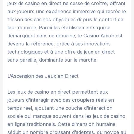
jeux de casino en direct ne cesse de croître, offrant
aux joueurs une expérience immersive qui recrée le
frisson des casinos physiques depuis le confort de
leur domicile. Parmi les établissements qui se
démarquent dans ce domaine, le Casino Amon est
devenu la référence, grâce à ses innovations
technologiques et à une offre de jeux en direct
sans pareille, dominante sur le marché.
L’Ascension des Jeux en Direct
Les jeux de casino en direct permettent aux
joueurs d’interagir avec des croupiers réels en
temps réel, ajoutant une couche d’interaction
sociale qui manque souvent dans les jeux de casino
en ligne traditionnels. Cette dimension humaine
séduit un nombre croissant d’adeptes, du novice au