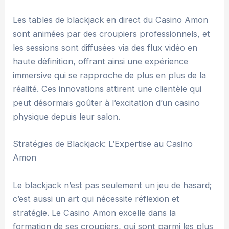
Les tables de blackjack en direct du Casino Amon
sont animées par des croupiers professionnels, et
les sessions sont diffusées via des flux vidéo en
haute définition, offrant ainsi une expérience
immersive qui se rapproche de plus en plus de la
réalité. Ces innovations attirent une clientèle qui
peut désormais goûter à l’excitation d’un casino
physique depuis leur salon.
Stratégies de Blackjack: L’Expertise au Casino
Amon
Le blackjack n’est pas seulement un jeu de hasard;
c’est aussi un art qui nécessite réflexion et
stratégie. Le Casino Amon excelle dans la
formation de ses croupiers, qui sont parmi les plus