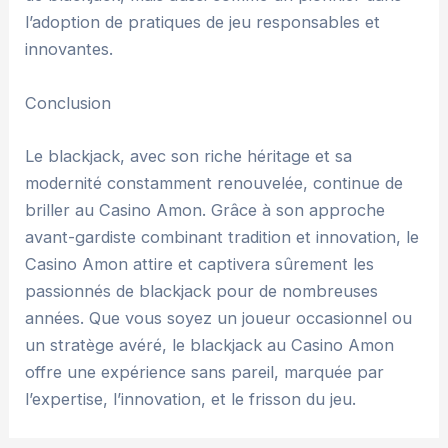
l’adoption de pratiques de jeu responsables et
innovantes.
Conclusion
Le blackjack, avec son riche héritage et sa
modernité constamment renouvelée, continue de
briller au Casino Amon. Grâce à son approche
avant-gardiste combinant tradition et innovation, le
Casino Amon attire et captivera sûrement les
passionnés de blackjack pour de nombreuses
années. Que vous soyez un joueur occasionnel ou
un stratège avéré, le blackjack au Casino Amon
offre une expérience sans pareil, marquée par
l’expertise, l’innovation, et le frisson du jeu.