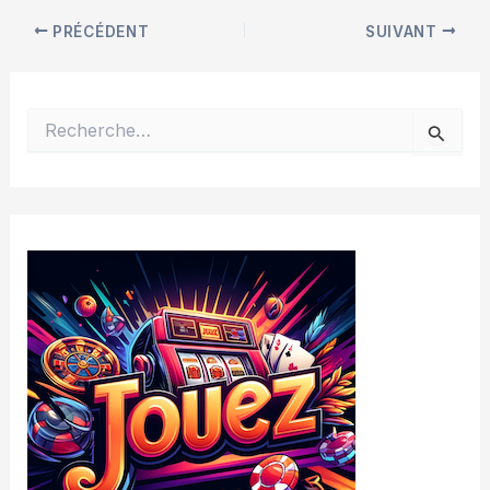
PRÉCÉDENT
SUIVANT
R
e
c
h
e
r
c
h
e
r
: