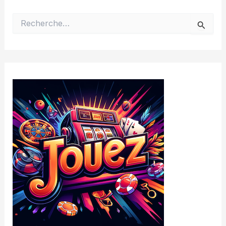
R
e
c
h
e
r
c
h
e
r
: