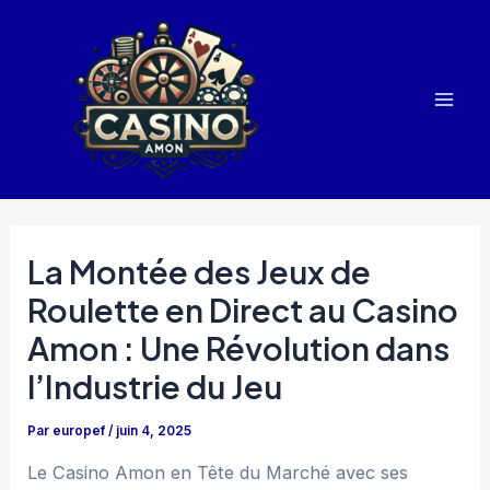
Aller
au
contenu
Mai
Men
La Montée des Jeux de
Roulette en Direct au Casino
Amon : Une Révolution dans
l’Industrie du Jeu
Par
europef
/
juin 4, 2025
Le Casino Amon en Tête du Marché avec ses