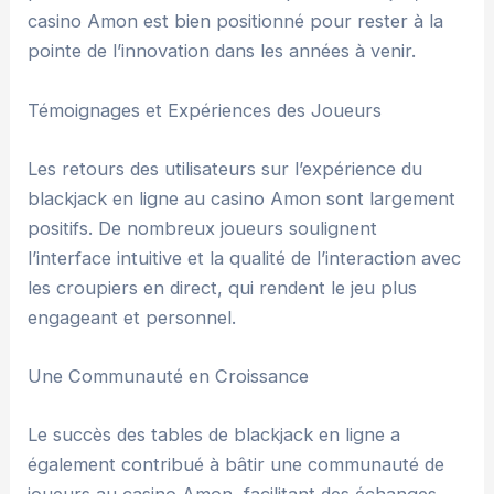
casino Amon est bien positionné pour rester à la
pointe de l’innovation dans les années à venir.
Témoignages et Expériences des Joueurs
Les retours des utilisateurs sur l’expérience du
blackjack en ligne au casino Amon sont largement
positifs. De nombreux joueurs soulignent
l’interface intuitive et la qualité de l’interaction avec
les croupiers en direct, qui rendent le jeu plus
engageant et personnel.
Une Communauté en Croissance
Le succès des tables de blackjack en ligne a
également contribué à bâtir une communauté de