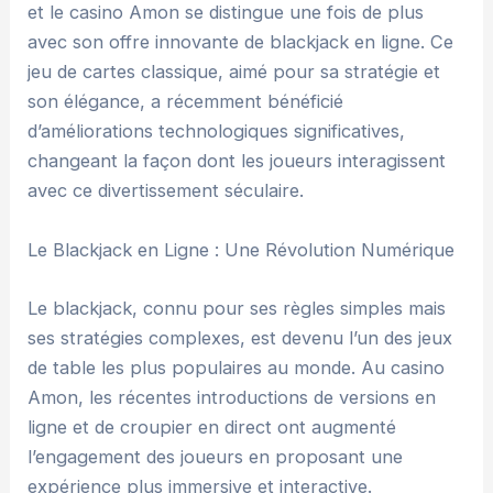
et le casino Amon se distingue une fois de plus
avec son offre innovante de blackjack en ligne. Ce
jeu de cartes classique, aimé pour sa stratégie et
son élégance, a récemment bénéficié
d’améliorations technologiques significatives,
changeant la façon dont les joueurs interagissent
avec ce divertissement séculaire.
Le Blackjack en Ligne : Une Révolution Numérique
Le blackjack, connu pour ses règles simples mais
ses stratégies complexes, est devenu l’un des jeux
de table les plus populaires au monde. Au casino
Amon, les récentes introductions de versions en
ligne et de croupier en direct ont augmenté
l’engagement des joueurs en proposant une
expérience plus immersive et interactive.