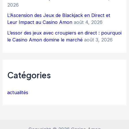
2026
L’Ascension des Jeux de Blackjack en Direct et
Leur Impact au Casino Amon
août 4, 2026
L’essor des jeux avec croupiers en direct : pourquoi
le Casino Amon domine le marché
août 3, 2026
Catégories
actualités