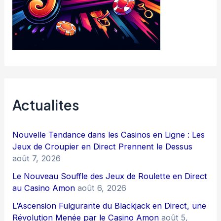
Actualites
Nouvelle Tendance dans les Casinos en Ligne : Les
Jeux de Croupier en Direct Prennent le Dessus
août 7, 2026
Le Nouveau Souffle des Jeux de Roulette en Direct
au Casino Amon
août 6, 2026
L’Ascension Fulgurante du Blackjack en Direct, une
Révolution Menée par le Casino Amon
août 5,