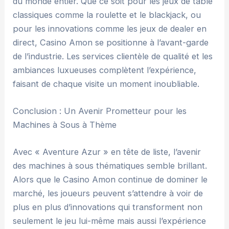
du monde entier. Que ce soit pour les jeux de table
classiques comme la roulette et le blackjack, ou
pour les innovations comme les jeux de dealer en
direct, Casino Amon se positionne à l’avant-garde
de l’industrie. Les services clientèle de qualité et les
ambiances luxueuses complètent l’expérience,
faisant de chaque visite un moment inoubliable.
Conclusion : Un Avenir Prometteur pour les
Machines à Sous à Thème
Avec « Aventure Azur » en tête de liste, l’avenir
des machines à sous thématiques semble brillant.
Alors que le Casino Amon continue de dominer le
marché, les joueurs peuvent s’attendre à voir de
plus en plus d’innovations qui transforment non
seulement le jeu lui-même mais aussi l’expérience