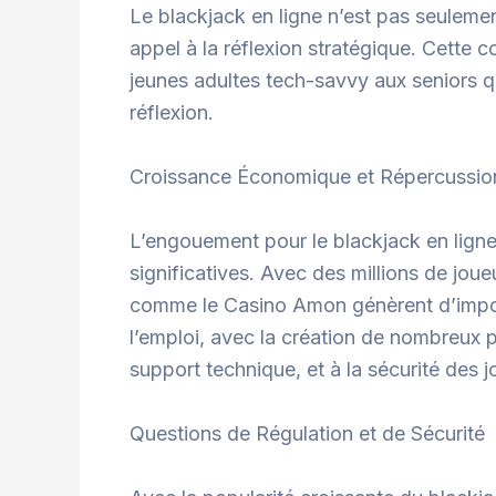
Le blackjack en ligne n’est pas seulement
appel à la réflexion stratégique. Cette c
jeunes adultes tech-savvy aux seniors q
réflexion.
Croissance Économique et Répercussio
L’engouement pour le blackjack en lig
significatives. Avec des millions de jou
comme le Casino Amon génèrent d’import
l’emploi, avec la création de nombreux po
support technique, et à la sécurité des j
Questions de Régulation et de Sécurité