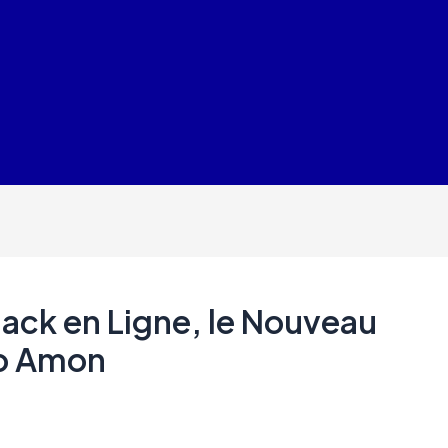
ack en Ligne, le Nouveau
no Amon