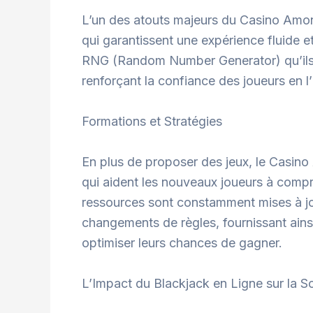
L’un des atouts majeurs du Casino Amon e
qui garantissent une expérience fluide 
RNG (Random Number Generator) qu’ils e
renforçant la confiance des joueurs en l’
Formations et Stratégies
En plus de proposer des jeux, le Casino 
qui aident les nouveaux joueurs à compre
ressources sont constamment mises à jou
changements de règles, fournissant ain
optimiser leurs chances de gagner.
L’Impact du Blackjack en Ligne sur la 