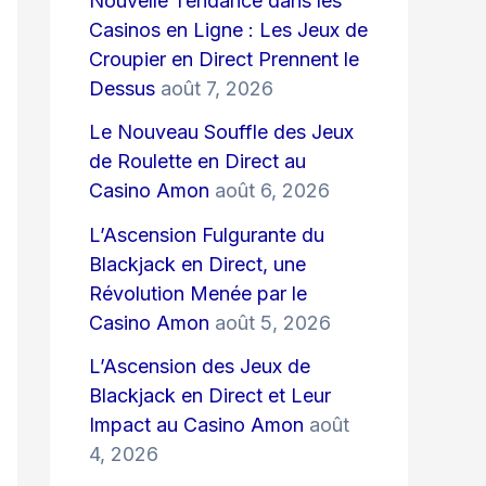
Nouvelle Tendance dans les
Casinos en Ligne : Les Jeux de
Croupier en Direct Prennent le
Dessus
août 7, 2026
Le Nouveau Souffle des Jeux
de Roulette en Direct au
Casino Amon
août 6, 2026
L’Ascension Fulgurante du
Blackjack en Direct, une
Révolution Menée par le
Casino Amon
août 5, 2026
L’Ascension des Jeux de
Blackjack en Direct et Leur
Impact au Casino Amon
août
4, 2026