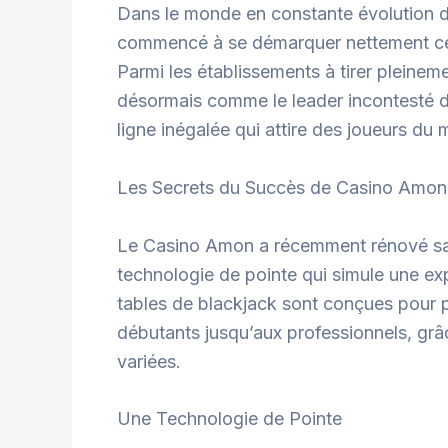
Dans le monde en constante évolution de
commencé à se démarquer nettement cett
Parmi les établissements à tirer pleine
désormais comme le leader incontesté d
ligne inégalée qui attire des joueurs du 
Les Secrets du Succès de Casino Amon 
Le Casino Amon a récemment rénové sa p
technologie de pointe qui simule une exp
tables de blackjack sont conçues pour pl
débutants jusqu’aux professionnels, grâc
variées.
Une Technologie de Pointe