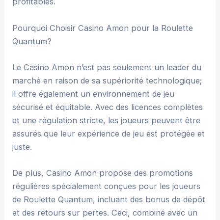
profitables.
Pourquoi Choisir Casino Amon pour la Roulette
Quantum?
Le Casino Amon n’est pas seulement un leader du
marché en raison de sa supériorité technologique;
il offre également un environnement de jeu
sécurisé et équitable. Avec des licences complètes
et une régulation stricte, les joueurs peuvent être
assurés que leur expérience de jeu est protégée et
juste.
De plus, Casino Amon propose des promotions
régulières spécialement conçues pour les joueurs
de Roulette Quantum, incluant des bonus de dépôt
et des retours sur pertes. Ceci, combiné avec un