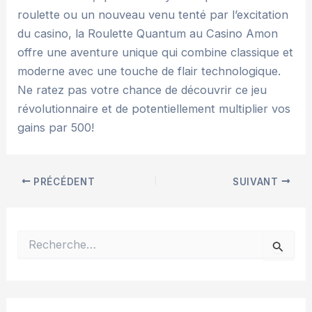
roulette ou un nouveau venu tenté par l’excitation
du casino, la Roulette Quantum au Casino Amon
offre une aventure unique qui combine classique et
moderne avec une touche de flair technologique.
Ne ratez pas votre chance de découvrir ce jeu
révolutionnaire et de potentiellement multiplier vos
gains par 500!
PRÉCÉDENT
SUIVANT
R
e
c
h
e
r