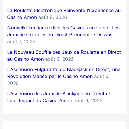
La Roulette Électronique Réinvente l’Expérience au
Casino Amon
août 8, 2026
Nouvelle Tendance dans les Casinos en Ligne : Les
Jeux de Croupier en Direct Prennent le Dessus
août 7, 2026
Le Nouveau Souffle des Jeux de Roulette en Direct
au Casino Amon
août 6, 2026
L’Ascension Fulgurante du Blackjack en Direct, une
Révolution Menée par le Casino Amon
août 5,
2026
L’Ascension des Jeux de Blackjack en Direct et
Leur Impact au Casino Amon
août 4, 2026