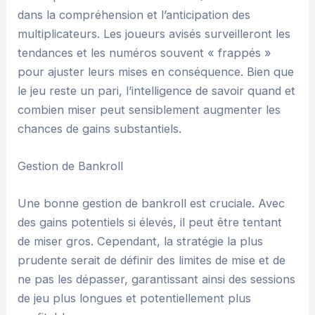
dans la compréhension et l’anticipation des
multiplicateurs. Les joueurs avisés surveilleront les
tendances et les numéros souvent « frappés »
pour ajuster leurs mises en conséquence. Bien que
le jeu reste un pari, l’intelligence de savoir quand et
combien miser peut sensiblement augmenter les
chances de gains substantiels.
Gestion de Bankroll
Une bonne gestion de bankroll est cruciale. Avec
des gains potentiels si élevés, il peut être tentant
de miser gros. Cependant, la stratégie la plus
prudente serait de définir des limites de mise et de
ne pas les dépasser, garantissant ainsi des sessions
de jeu plus longues et potentiellement plus