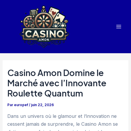
Aller
au
contenu
Mai
Men
Casino Amon Domine le
Marché avec l’Innovante
Roulette Quantum
Par
europef
/
juin 22, 2026
Dans un univers où le glamour et l’innovation ne
cessent jamais de surprendre, le Casino Amon se